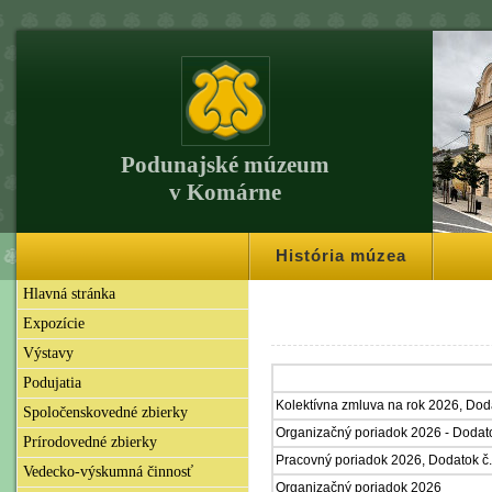
Podunajské múzeum
v Komárne
História múzea
Hlavná stránka
Expozície
Výstavy
Podujatia
Kolektívna zmluva na rok 2026, Doda
Spoločenskovedné zbierky
Organizačný poriadok 2026 - Dodato
Prírodovedné zbierky
Pracovný poriadok 2026, Dodatok č.
Vedecko-výskumná činnosť
Organizačný poriadok 2026