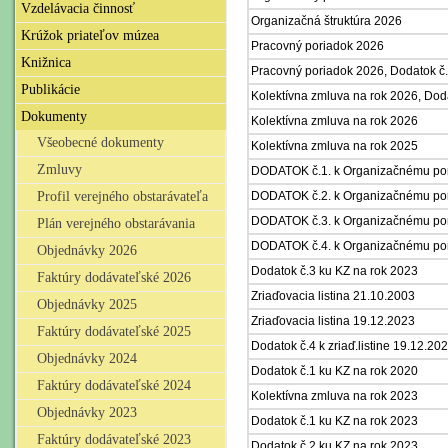
Vzdelávacia činnosť
Organizačná štruktúra 2026
Krúžok priateľov múzea
Pracovný poriadok 2026
Knižnica
Pracovný poriadok 2026, Dodatok č.
Publikácie
Kolektívna zmluva na rok 2026, Doda
Dokumenty
Kolektívna zmluva na rok 2026
Všeobecné dokumenty
Kolektívna zmluva na rok 2025
Zmluvy
DODATOK č.1. k Organizačnému po
Profil verejného obstarávateľa
DODATOK č.2. k Organizačnému po
DODATOK č.3. k Organizačnému po
Plán verejného obstarávania
DODATOK č.4. k Organizačnému po
Objednávky 2026
Dodatok č.3 ku KZ na rok 2023
Faktúry dodávateľské 2026
Zriaďovacia listina 21.10.2003
Objednávky 2025
Zriaďovacia listina 19.12.2023
Faktúry dodávateľské 2025
Dodatok č.4 k zriaď.listine 19.12.20
Objednávky 2024
Dodatok č.1 ku KZ na rok 2020
Faktúry dodávateľské 2024
Kolektívna zmluva na rok 2023
Objednávky 2023
Dodatok č.1 ku KZ na rok 2023
Faktúry dodávateľské 2023
Dodatok č.2 ku KZ na rok 2023